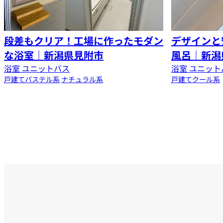
段差もクリア！工場に作ったモダン
デザインと
な浴室｜新潟県見附市
風呂｜新潟
浴室 ユニットバス
浴室 ユニット
戸建て
パステル系
ナチュラル系
戸建て
クール系