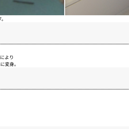
す。
とにより
間に変身。