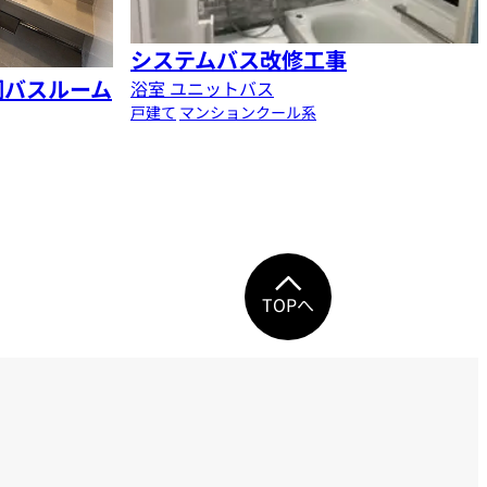
システムバス改修工事
調バスルーム
浴室 ユニットバス
戸建て
マンション
クール系
TOPへ