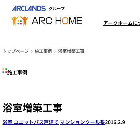
内
営業時間は
容
平日9時から18時までと
を
アークホームに
なっております
ス
048-610-0605
キ
電話をかける
ッ
プ
トップページ
施工事例
浴室増築工事
施工事例
浴室増築工事
浴室 ユニットバス
戸建て
マンション
クール系
2016.2.9