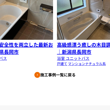
安全性を両立した最新お
高級感漂う癒しの木目
県長岡市
｜新潟県長岡市
バス
浴室 ユニットバス
戸建て
マンション
ナチュラル系
施工事例一覧に戻る