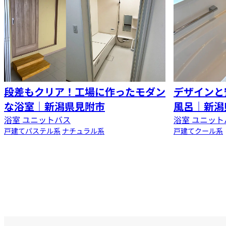
段差もクリア！工場に作ったモダン
デザインと
な浴室｜新潟県見附市
風呂｜新潟
浴室 ユニットバス
浴室 ユニット
戸建て
パステル系
ナチュラル系
戸建て
クール系