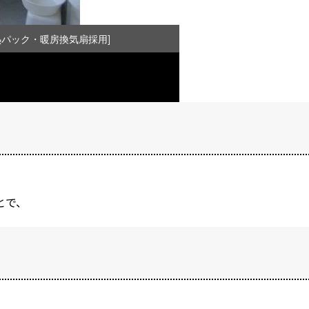
断熱パック・暖房換気扇採用]
とで、