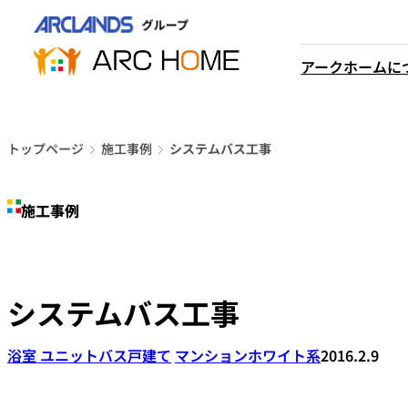
内
営業時間は
容
平日9時から18時までと
を
アークホームに
なっております
ス
048-610-0605
キ
電話をかける
ッ
プ
トップページ
施工事例
システムバス工事
施工事例
システムバス工事
浴室 ユニットバス
戸建て
マンション
ホワイト系
2016.2.9