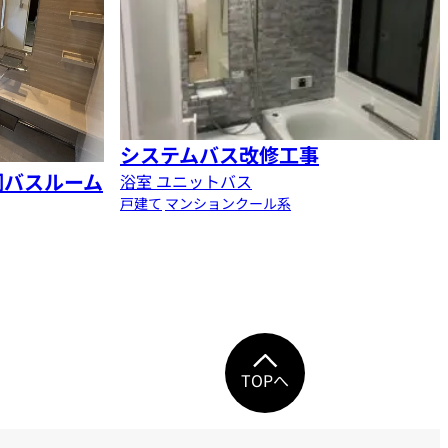
システムバス改修工事
調バスルーム
浴室 ユニットバス
戸建て
マンション
クール系
TOPへ