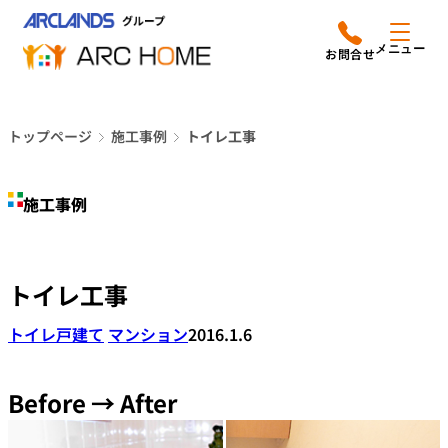
内
アークホームについて
営業時間は
容
メニュー
平日9時から18時までと
を
なっております
ス
リフォームメニュー
048-610-0605
キ
電話をかける
トップページ
施工事例
トイレ工事
ッ
施工事例
プ
施工事例
店舗案内
よみもの
トイレ工事
会社情報
トイレ
戸建て
マンション
2016.1.6
オーナー向け会員サービス
よくあるご質問
Before → After
サイトマップ
採用情報はこちら