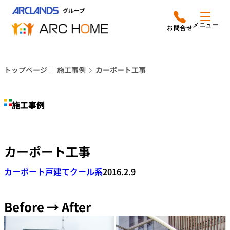
内
アークホームについて
営業時間は
容
メニュー
平日9時から18時までと
を
なっております
ス
リフォームメニュー
048-610-0605
キ
電話をかける
トップページ
施工事例
カーポート工事
ッ
施工事例
プ
施工事例
店舗案内
よみもの
カーポート工事
会社情報
カーポート
戸建て
クール系
2016.2.9
オーナー向け会員サービス
よくあるご質問
Before → After
サイトマップ
採用情報はこちら