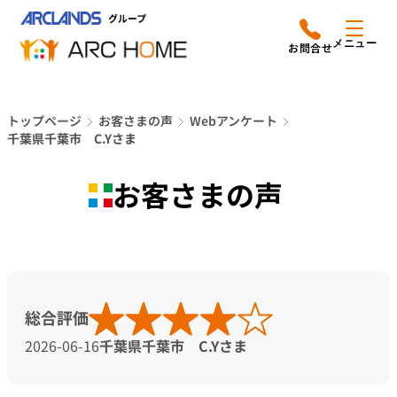
内
アークホームについて
営業時間は
容
メニュー
平日9時から18時までと
を
なっております
ス
リフォームメニュー
048-610-0605
キ
電話をかける
トップページ
お客さまの声
Webアンケート
ッ
施工事例
千葉県千葉市 C.Yさま
プ
店舗案内
お客さまの声
よみもの
会社情報
総合評価
オーナー向け会員サービス
2026-06-16
千葉県千葉市 C.Yさま
よくあるご質問
サイトマップ
採用情報はこちら