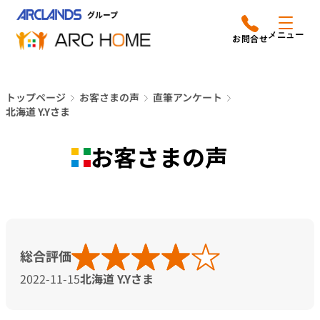
内
アークホームについて
営業時間は
容
メニュー
平日9時から18時までと
を
なっております
ス
リフォームメニュー
048-610-0605
キ
電話をかける
トップページ
お客さまの声
直筆アンケート
ッ
施工事例
北海道 Y.Yさま
プ
店舗案内
お客さまの声
よみもの
会社情報
総合評価
オーナー向け会員サービス
2022-11-15
北海道 Y.Yさま
よくあるご質問
サイトマップ
採用情報はこちら