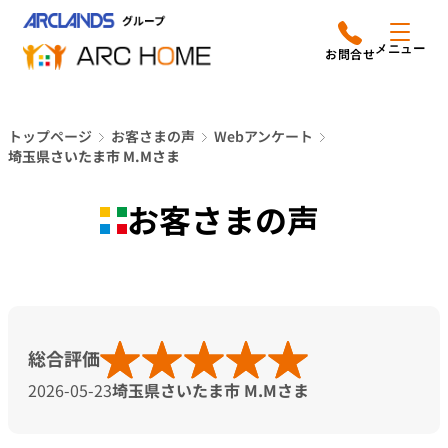
内
アークホームについて
営業時間は
容
メニュー
平日9時から18時までと
を
なっております
ス
リフォームメニュー
048-610-0605
キ
電話をかける
トップページ
お客さまの声
Webアンケート
ッ
施工事例
埼玉県さいたま市 M.Mさま
プ
店舗案内
お客さまの声
よみもの
会社情報
総合評価
オーナー向け会員サービス
2026-05-23
埼玉県さいたま市 M.Mさま
よくあるご質問
サイトマップ
採用情報はこちら