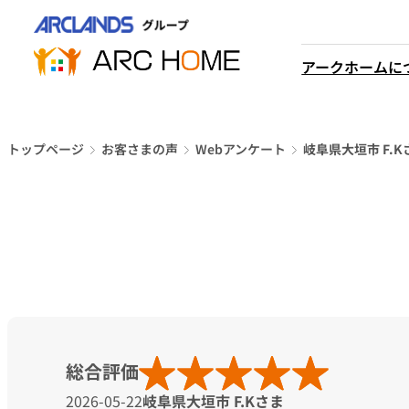
内
営業時間は
容
平日9時から18時までと
を
アークホームに
なっております
ス
048-610-0605
キ
電話をかける
ッ
プ
トップページ
お客さまの声
Webアンケート
岐阜県大垣市 F.K
総合評価
2026-05-22
岐阜県大垣市 F.Kさま