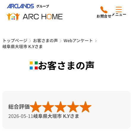
内
アークホームについて
営業時間は
容
メニュー
平日9時から18時までと
を
なっております
ス
リフォームメニュー
048-610-0605
キ
電話をかける
トップページ
お客さまの声
Webアンケート
ッ
施工事例
岐阜県大垣市 K.Yさま
プ
店舗案内
お客さまの声
よみもの
会社情報
総合評価
オーナー向け会員サービス
2026-05-11
岐阜県大垣市 K.Yさま
よくあるご質問
サイトマップ
採用情報はこちら