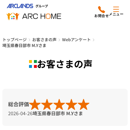
内
アークホームについて
営業時間は
容
メニュー
平日9時から18時までと
を
なっております
ス
リフォームメニュー
048-610-0605
キ
電話をかける
トップページ
お客さまの声
Webアンケート
ッ
施工事例
埼玉県春日部市 M.Yさま
プ
店舗案内
お客さまの声
よみもの
会社情報
総合評価
オーナー向け会員サービス
2026-04-26
埼玉県春日部市 M.Yさま
よくあるご質問
サイトマップ
採用情報はこちら