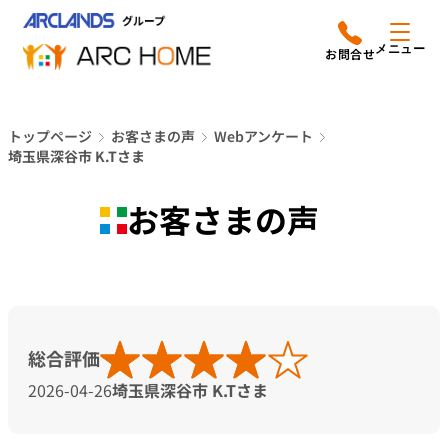
内
アークホームについて
営業時間は
容
メニュー
平日9時から18時までと
を
なっております
ス
リフォームメニュー
048-610-0605
キ
電話をかける
トップページ
お客さまの声
Webアンケート
ッ
施工事例
埼玉県深谷市 K.Tさま
プ
店舗案内
お客さまの声
よみもの
会社情報
総合評価
オーナー向け会員サービス
2026-04-26
埼玉県深谷市 K.Tさま
よくあるご質問
サイトマップ
採用情報はこちら