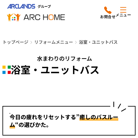
内
アークホームについて
営業時間は
容
メニュー
平日9時から18時までと
を
なっております
ス
リフォームメニュー
048-610-0605
キ
電話をかける
トップページ
リフォームメニュー
浴室・ユニットバス
ッ
施工事例
プ
水まわりのリフォーム
店舗案内
浴室・ユニットバス
よみもの
会社情報
今日の疲れをリセットする”
癒しのバスルー
オーナー向け会員サービス
よくあるご質問
ム
“の選びかた。
サイトマップ
採用情報はこちら