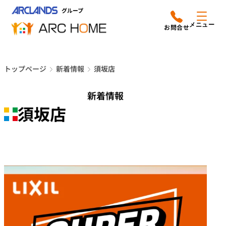
内
アークホームについて
営業時間は
容
メニュー
平日9時から18時までと
を
なっております
ス
リフォームメニュー
048-610-0605
キ
電話をかける
トップページ
新着情報
須坂店
ッ
施工事例
プ
新着情報
店舗案内
須坂店
よみもの
会社情報
オーナー向け会員サービス
よくあるご質問
サイトマップ
採用情報はこちら