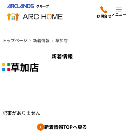
内
アークホームについて
営業時間は
容
メニュー
平日9時から18時までと
を
なっております
ス
リフォームメニュー
048-610-0605
キ
電話をかける
トップページ
新着情報
草加店
ッ
施工事例
プ
新着情報
店舗案内
草加店
よみもの
会社情報
記事がありません
オーナー向け会員サービス
よくあるご質問
サイトマップ
新着情報TOPへ戻る
採用情報はこちら