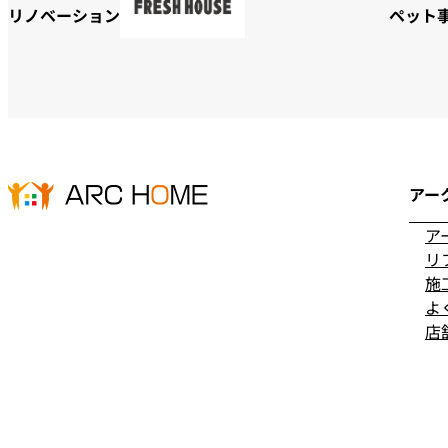
リノベーション
ペット
アー
ア
リ
施
よ
店