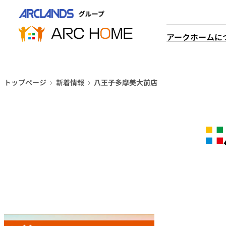
内
営業時間は
容
平日9時から18時までと
を
アークホームに
なっております
ス
048-610-0605
キ
電話をかける
ッ
プ
トップページ
新着情報
八王子多摩美大前店