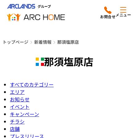
内
アークホームについて
営業時間は
容
メニュー
平日9時から18時までと
を
なっております
ス
リフォームメニュー
048-610-0605
キ
電話をかける
トップページ
新着情報
那須塩原店
ッ
施工事例
プ
那須塩原店
店舗案内
よみもの
すべてのカテゴリー
エリア
会社情報
お知らせ
イベント
キャンペーン
オーナー向け会員サービス
チラシ
よくあるご質問
サイトマップ
店舗
採用情報はこちら
プレスリリース