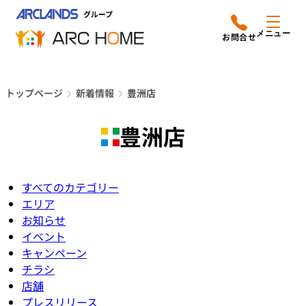
内
アークホームについて
営業時間は
容
メニュー
平日9時から18時までと
を
なっております
ス
リフォームメニュー
048-610-0605
キ
電話をかける
トップページ
新着情報
豊洲店
ッ
施工事例
プ
豊洲店
店舗案内
よみもの
すべてのカテゴリー
エリア
会社情報
お知らせ
イベント
キャンペーン
オーナー向け会員サービス
チラシ
よくあるご質問
サイトマップ
店舗
採用情報はこちら
プレスリリース