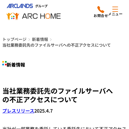
内
アークホームについて
営業時間は
容
メニュー
平日9時から18時までと
を
なっております
ス
リフォームメニュー
048-610-0605
キ
電話をかける
トップページ
新着情報
ッ
施工事例
当社業務委託先のファイルサーバへの不正アクセスについて
プ
店舗案内
新着情報
よみもの
当社業務委託先のファイルサーバへ
会社情報
の不正アクセスについて
オーナー向け会員サービス
プレスリリース
2025.4.7
よくあるご質問
サイトマップ
採用情報はこちら
当社が一部業務を委託している委託先において不正アクセス