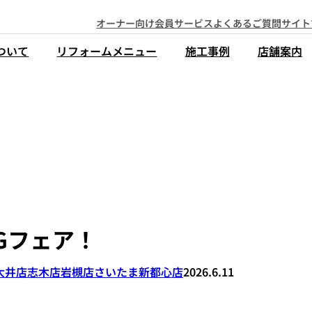
オーナー向け会員サービス
よくあるご質問
サイト
ついて
リフォームメニュー
施工事例
店舗案内
IGフェア！
大井店
志木店
岩槻店
さいたま新都心店
2026.6.11