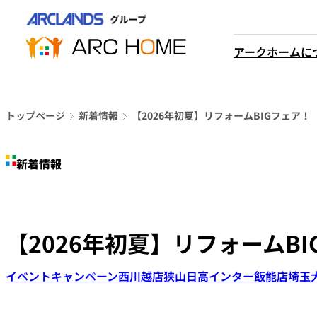
内
営業時間は
容
平日9時から18時までと
を
アークホームに
なっております
ス
048-610-0605
キ
電話をかける
ッ
プ
トップページ
新着情報
【2026年初夏】リフォームBIGフェア！
新着情報
【2026年初夏】リフォームB
イベント
キャンペーン
西川越店
狭山日高インター飯能店
埼玉