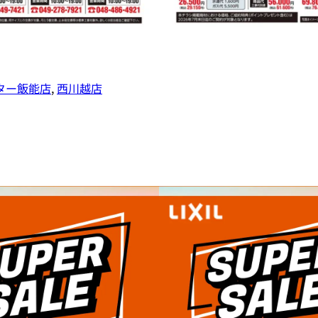
ター飯能店
, 
西川越店