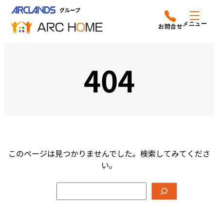
内
アークホームについて
営業時間は
容
メニュー
平日9時から18時までと
を
なっております
ス
リフォームメニュー
048-610-0605
キ
404
電話をかける
ッ
施工事例
プ
店舗案内
よみもの
このページは見つかりませんでした。検索してみてくださ
会社情報
い。
オーナー向け会員サービス
検
よくあるご質問
索
サイトマップ
採用情報はこちら