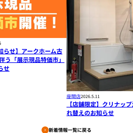
5
知らせ】アークホーム古
に伴う「展示現品特価市」
らせ
座間店
2026.5.11
【店舗限定】クリナップ
れ替えのお知らせ
新着情報一覧に戻る