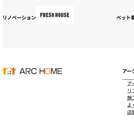
リノベーション
ペット
アー
ア
リ
施
よ
店