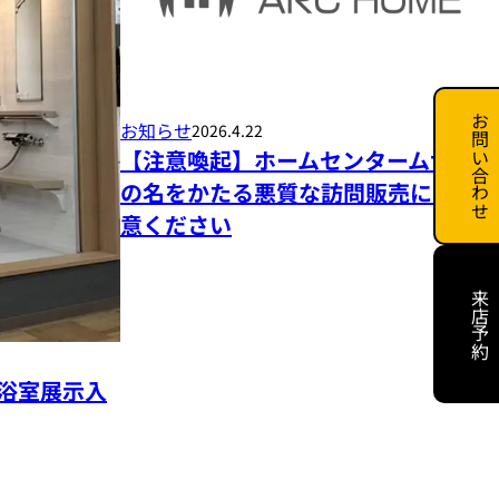
お問い合わせ
お知らせ
2026.4.22
【注意喚起】ホームセンタームサシ
の名をかたる悪質な訪問販売にご注
意ください
来店予約
浴室展示入