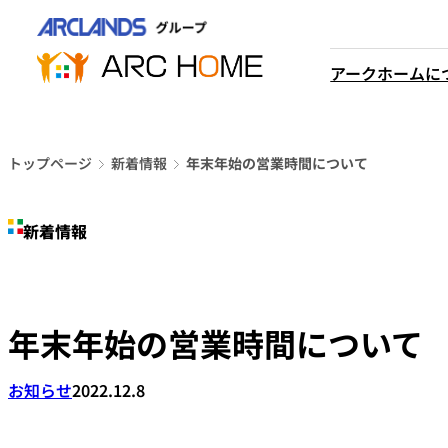
内
営業時間は
容
平日9時から18時までと
を
アークホームに
なっております
ス
048-610-0605
キ
電話をかける
ッ
プ
トップページ
新着情報
年末年始の営業時間について
新着情報
年末年始の営業時間について
お知らせ
2022.12.8