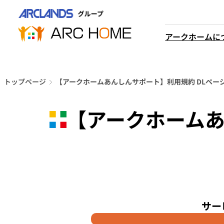
内
営業時間は
容
平日9時から18時までと
を
アークホームに
なっております
ス
048-610-0605
キ
電話をかける
ッ
プ
トップページ
【アークホームあんしんサポート】利用規約 DLペー
【アークホームあ
サー