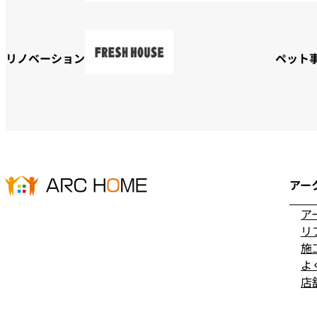
リノベーション
ペット
アー
ア
リ
施
よ
店