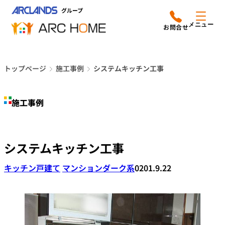
内
アークホームについて
営業時間は
容
メニュー
平日9時から18時までと
を
なっております
ス
リフォームメニュー
048-610-0605
キ
電話をかける
トップページ
施工事例
システムキッチン工事
ッ
施工事例
プ
施工事例
店舗案内
よみもの
システムキッチン工事
会社情報
キッチン
戸建て
マンション
ダーク系
0201.9.22
オーナー向け会員サービス
よくあるご質問
サイトマップ
採用情報はこちら