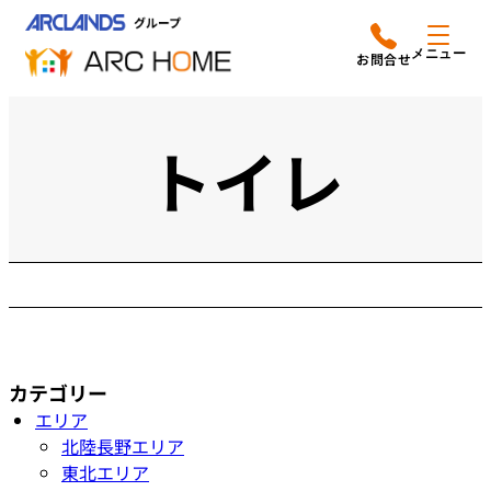
内
アークホームについて
営業時間は
容
メニュー
平日9時から18時までと
を
なっております
ス
リフォームメニュー
048-610-0605
キ
トイレ
電話をかける
ッ
施工事例
プ
店舗案内
よみもの
会社情報
カテゴリー
オーナー向け会員サービス
エリア
よくあるご質問
北陸長野エリア
サイトマップ
東北エリア
採用情報はこちら