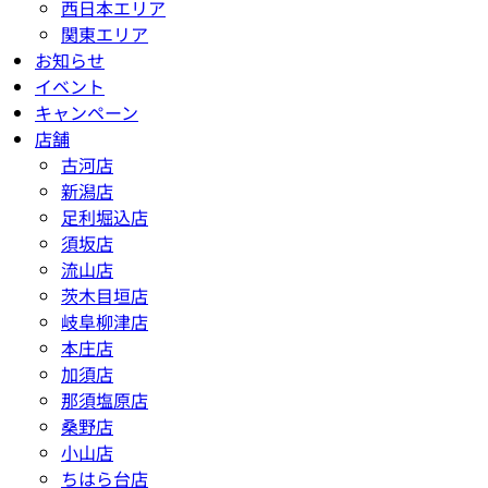
西日本エリア
関東エリア
お知らせ
イベント
キャンペーン
店舗
古河店
新潟店
足利堀込店
須坂店
流山店
茨木目垣店
岐阜柳津店
本庄店
加須店
那須塩原店
桑野店
小山店
ちはら台店